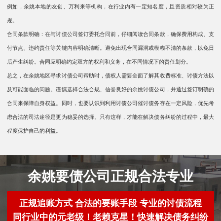
例如，余姚本地的友创、万利来等机构，在行业内有一定知名度，且资质相对较为正
规。​​
合同条款明确：在与讨债公司签订委托合同前，仔细阅读合同条款，确保费用构成、支
付节点、违约责任等关键内容明确清晰。避免出现合同漏洞或模糊不清的条款，以免日
后产生纠纷。合同应明确约定双方的权利和义务，在不同情况下的责任划分。​​
总之，在余姚地区寻求讨债公司帮助时，债权人需要全面了解其收费标准、讨债方法以
及可能面临的问题。谨慎选择合法合规、信誉良好的余姚讨债公司，并通过签订明确的
合同来保障自身权益。同时，也要认识到利用讨债公司催讨债务存在一定风险，优先考
虑合法的司法途径是更为稳妥的选择。只有这样，才能在解决债务纠纷的过程中，最大
程度保护自己的利益。
余姚要债公司正规合法专业
正规追账方式 合法的要账手段 专业的讨债流程
同行业中的元老级！老赖克星！快速解决债务纠纷