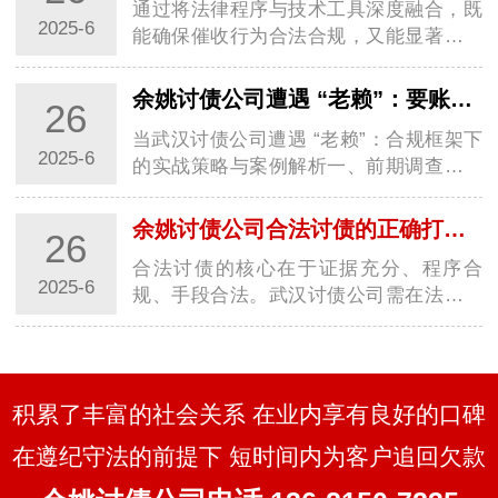
通过将法律程序与技术工具深度融合，既
2025-6
能确保催收行为合法合规，又能显著提升
回款效率，实现商业债权的最大化保护。
一、证据链构建与债务性质认定1. 全维度
余姚讨债公司遭遇 “老赖”：要账实战经验大分享
26
证据固定基础证据：合同、借条、转账记
当武汉讨债公司遭遇 “老赖”：合规框架下
录需…
2025-6
的实战策略与案例解析一、前期调查：用
数据构建 “老赖” 行为画像1. 多维信息穿透
术工商 / 司法数据联动：通过国家企业信
余姚讨债公司合法讨债的正确打开方式你知道几种？
26
用信息公示系统查询 “老赖” 关联…
合法讨债的核心在于证据充分、程序合
2025-6
规、手段合法。武汉讨债公司需在法律框
架内灵活运用协商、调解、诉讼等手段，
同时关注政策变化，避免触碰法律红线。
建议债权人优先通过法律途径解决纠纷，
必要时委…
积累了丰富的社会关系 在业内享有良好的口碑
在遵纪守法的前提下 短时间内为客户追回欠款