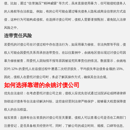
债。比如，通过 “信誉施压”“精神威慑” 等方式，虽未直接使用暴力，但可能侵犯债务人
的人格权等合法权益。例如，有的公司可能会通过曝光债务人隐私或商业信誉的方式追
债，这种行为可能构成侵权。在选择讨债公司时，债权人需要谨慎甄别，避免陷入法律
风险之中。​​
连带责任风险​​
若委托的讨债公司在讨债过程中存在违法行为，如采用暴力催收、非法拘禁等手段，债
权人可能会因委托关系而承担连带责任。在以往案例中，余姚地区曾出现过讨债公司因
暴力催收被查，而委托人因知情不报等原因被追究民事责任的情况。数据显示，余姚地
区约 12% 的委托人在追债过程中遭遇二次经济损失，平均损失率达债务金额的 15%。
因此，债权人在委托讨债公司时，务必了解其操作方式，确保其合法合规。​​
如何选择靠谱的余姚讨债公司
优先合法途径：在考虑委托讨债公司之前，债权人应优先尝试通过法院诉讼或聘请律师
协助追讨债务等合法途径解决纠纷。这些途径受到法律严格保护，能够最大程度保障债
权人的合法权益。​​​
核实资质：选择有合法资质的讨债公司至关重要。债权人可以查看公司是否在工商部门
注册登记，是否具备相关经营许可。同时，了解公司的成立时间、规模、口碑等信息。