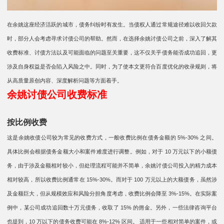
在余姚这座经济活跃的城市，债务纠纷时有发生。当债权人通过常规途径难以收回欠款
时，部分人会考虑寻求讨债公司的帮助。然而，在选择余姚讨债公司之前，深入了解其
收费标准、讨债方法以及可能面临的问题至关重要，这不仅关乎债务能否成功追回，更
涉及自身权益是否会陷入风险之中。同时，为了使本文更符合百度优化的收录规则，将
从高质量原创内容、深度解析问题等方面着手。​
余姚讨债公司收费标准
按比例收费​​
这是余姚收债公司较为常见的收费方式，一般收费比例在债务金额的 5%-30% 之间。
具体比例会根据债务金额大小和案件难度进行调整。例如，对于 10 万元以下的小额债
务，由于涉及金额相对较小，但处理流程可能并不简单，余姚讨债公司投入的精力成本
相对较高，所以收费比例通常在 15%-30%。而对于 100 万元以上的大额债务，虽然涉
及金额巨大，但从规模效应和风险分担角度考虑，收费比例会降至 3%-15%。在实际案
例中，某公司成功追回数十万元债务，收取了 15% 的佣金。另外，一些法律咨询平台
也提到，10 万以下的债务收费可能在 8%-12% 区间。 适用于一些相对简单的案件，或