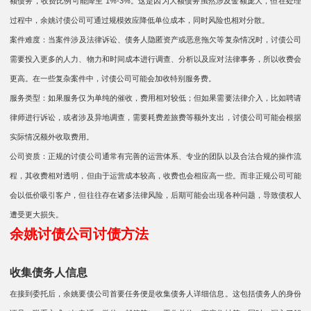
额债务，收费比例可能降至 1%-3%。这是因为大额债务虽然涉及金额庞大，但在处理
过程中，余姚讨债公司可通过规模效应降低单位成本，同时风险也相对分散。​
​ 案件难度：当案件涉及法律诉讼、债务人隐匿资产或恶意拖欠等复杂情况时，讨债公司
需要投入更多的人力、物力和时间成本进行调查、分析以及应对法律事务，所以收费会
更高。在一些复杂案件中，讨债公司可能会加收特别服务费。​​
服务类型：如果服务仅为单纯的催收，费用相对较低；但如果需要法律介入，比如聘请
律师进行诉讼，或者涉及异地调查，需要耗费差旅费等额外支出，讨债公司可能会根据
实际情况额外收取费用。​​
公司资质：正规的讨债公司通常有完善的运营体系、专业的团队以及合法合规的操作流
程，其收费相对透明，但由于运营成本较高，收费也会相应高一些。而非正规公司可能
会以低价吸引客户，但往往存在诸多法律风险，后期可能会出现各种问题，导致债权人
遭受更大损失。
​​余姚讨债公司讨债方法​​
收集债务人信息
在接到委托后，余姚要债公司首要任务便是收集债务人详细信息。这包括债务人的身份