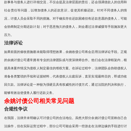
款事务与债务人进行详细交流，不仅会提及法律层面的责任，还会强调借款人的信用和
社会责任等问题，以增加债务人的还款意识，促使其积极还款。针对不同债务人的情
况，讨债人员会采取不同的措施。对于确实存在还款困难但有还款意愿的债务人，可能
会协商制定分期还款计划；对于恶意拖欠的债务人，则会通过法律威慑等手段施加更大
压力。​​
法律诉讼
如果前面的催收措施都未能取得理想效果，余姚收债公司将会启用法律诉讼手段。正规
的余姚讨债公司通常拥有专业的法律团队或与资深律师合作。他们会在法律框架内，根
据具体案件情况为债权人制定最佳的维权方案。在诉讼过程中，法律团队会协助债权人
准备各类繁琐的手续和证据材料，代表债权人出庭应诉，直至实现最终目的，即成功收
回欠款。法律诉讼是一种较为强硬且具有权威性的讨债方式，通过法院的判决和执行，
能够有效迫使债务人履行还款义务。
余姚讨债公司相关常见问题
合规性争议​​
在我国，法律并未明确认可讨债公司的合法地位。虽然大部分余姚讨债公司宣称自己合
法操作，但在实际运营过程中，部分公司可能会采用一些游走在法律边缘的手段进行讨