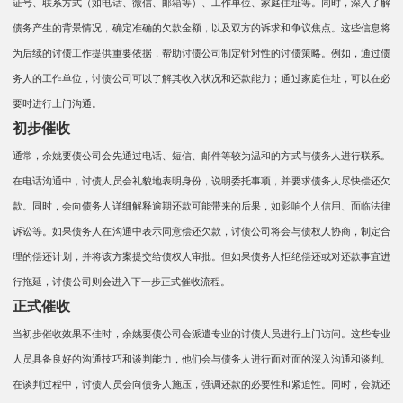
证号、联系方式（如电话、微信、邮箱等）、工作单位、家庭住址等。同时，深入了解
债务产生的背景情况，确定准确的欠款金额，以及双方的诉求和争议焦点。这些信息将
为后续的讨债工作提供重要依据，帮助讨债公司制定针对性的讨债策略。例如，通过债
务人的工作单位，讨债公司可以了解其收入状况和还款能力；通过家庭住址，可以在必
要时进行上门沟通。​​
初步催收
通常，余姚要债公司会先通过电话、短信、邮件等较为温和的方式与债务人进行联系。
在电话沟通中，讨债人员会礼貌地表明身份，说明委托事项，并要求债务人尽快偿还欠
款。同时，会向债务人详细解释逾期还款可能带来的后果，如影响个人信用、面临法律
诉讼等。如果债务人在沟通中表示同意偿还欠款，讨债公司将会与债权人协商，制定合
理的偿还计划，并将该方案提交给债权人审批。但如果债务人拒绝偿还或对还款事宜进
行拖延，讨债公司则会进入下一步正式催收流程。​​
正式催收
当初步催收效果不佳时，余姚要债公司会派遣专业的讨债人员进行上门访问。这些专业
人员具备良好的沟通技巧和谈判能力，他们会与债务人进行面对面的深入沟通和谈判。
在谈判过程中，讨债人员会向债务人施压，强调还款的必要性和紧迫性。同时，会就还