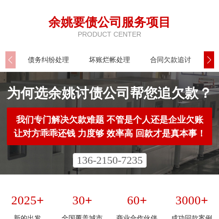
余姚要债公司服务项目
PRODUCT CENTER
债务纠纷处理
坏账烂帐处理
合同欠款追讨
公
为何选余姚讨债公司帮您追欠款？​
我们专门解决欠款难题 不管是个人还是企业欠账
让对方乖乖还钱 力度够 效率高 回款才是真本事！​
136-2150-7235
+
+
+
+
2025
30
60
3000
新的出发
全国覆盖城市
商业合作伙伴
成功回款案例