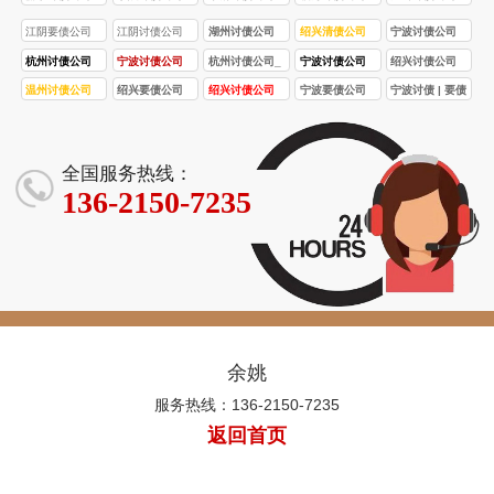
江阴要债公司
江阴讨债公司
湖州讨债公司
绍兴清债公司
宁波讨债公司
杭州讨债公司
宁波讨债公司
杭州讨债公司_
宁波讨债公司
绍兴讨债公司
收费标准解
常见问题解
杭州要债公司_
怎么选？从产
哪家好？本地
温州讨债公司
绍兴要债公司
绍兴讨债公司
宁波要债公司
宁波讨债 | 要债
析：如何避免
答：从服务到
杭州收债公司
业特色到服务
企业与个人的
哪家好？选择
合法合规 讨债 /
专业可靠 要债 /
专攻疑难债务
| 收债公司 企业
乱收费？
风险的全面解
｜快速解决债
细节的实用攻
避坑指南
正规高效团队
收债流程透明
收债服务覆盖
讨债 / 收债经验
/ 个人债务均可
析
务，本地团队
略
的实用指南
各类债务问题
越城 / 柯桥 解
足 宁波本地快
处理 专业团队
全国服务热线：
快速响应
轻松解决
决债务效率高
速处理
上门服务
136-2150-7235
余姚
服务热线：136-2150-7235
返回首页