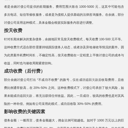
者是余姚讨债公司提供的前期服务。费用范围大致在 1000-5000 元，这其中可能包含
多次电话、短信等催收服务，或者是为债权人提供基础的法律咨询服务。在余姚，部分
讨债公司采用这种模式，具体金额会根据实际服务内容进行调整。
按天收费​​
针对长期未解决的复杂债务，余姚地区常见按天收费模式，每天收费 100-500 元不等。
这种收费方式适合那些需要持续跟踪债务人动态，或者涉及异地催收等情况的案件。因
为此类案件耗费时间长，不确定性高，按天收费能在一定程度上平衡讨债公司的成本与
收益，同时也与催收周期紧密挂钩。
成功收费（后付费）
部分余姚讨债公司打出 “不成功不收费” 的旗号，仅在成功追回欠款后收取费用，且收
费比例通常较高，在 20%-50% 之间。这种收费模式下，讨债公司承担了较大风险，如
果未能成功追回欠款，将无法获得任何收益。因此，一旦成功，较高的收费也是对其风
险的一种补偿。例如有公司采用此模式，成功后收取 30%-50% 的费用。
影响收费的关键因素
债务金额：一般而言，债务金额越大，佣金比例可能越低。如对于 1000 万元以上的巨