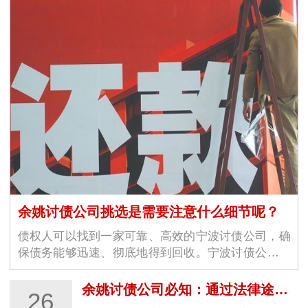
余姚讨债公司挑选是需要注意什么细节呢？
债权人可以找到一家可靠、高效的宁波讨债公司，确
保债务能够迅速、彻底地得到回收。宁波讨债公司的
选择不仅仅是为了解决眼前的经济问题，更是为了维
护商业环境的稳定与良好运作。随着商业交易的增加
余姚讨债公司必知：通过法律途径要账的关键步骤
26
和…