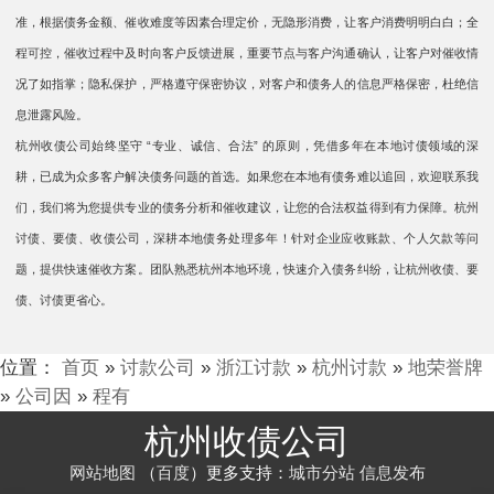
准，根据债务金额、催收难度等因素合理定价，无隐形消费，让客户消费明明白白；全
程可控，催收过程中及时向客户反馈进展，重要节点与客户沟通确认，让客户对催收情
况了如指掌；隐私保护，严格遵守保密协议，对客户和债务人的信息严格保密，杜绝信
息泄露风险。​​
杭州收债公司始终坚守 “专业、诚信、合法” 的原则，凭借多年在本地讨债领域的深
耕，已成为众多客户解决债务问题的首选。如果您在本地有债务难以追回，欢迎联系我
们，我们将为您提供专业的债务分析和催收建议，让您的合法权益得到有力保障。​杭州
讨债、要债、收债公司，深耕本地债务处理多年！针对企业应收账款、个人欠款等问
题，提供快速催收方案。团队熟悉杭州本地环境，快速介入债务纠纷，让杭州收债、要
债、讨债更省心。
位置：
首页
»
讨款公司
»
浙江讨款
»
杭州讨款
»
地荣誉牌
»
公司因
»
程有
杭州收债公司
网站地图
（
百度
）更多支持：
城市分站
信息发布