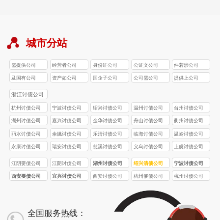
城市分站
需提供公司
经营者公司
身份证公司
公证文公司
件若涉公司
及国有公司
资产如公司
国企子公司
公司需公司
提供上公司
浙江讨债公司
杭州讨债公司
宁波讨债公司
绍兴讨债公司
温州讨债公司
台州讨债公司
湖州讨债公司
嘉兴讨债公司
金华讨债公司
舟山讨债公司
衢州讨债公司
丽水讨债公司
余姚讨债公司
乐清讨债公司
临海讨债公司
温岭讨债公司
永康讨债公司
瑞安讨债公司
慈溪讨债公司
义乌讨债公司
上虞讨债公司
江阴要债公司
江阴讨债公司
湖州讨债公司
绍兴清债公司
宁波讨债公司
西安要债公司
宜兴讨债公司
西安讨债公司
杭州催债公司
杭州讨债公司
全国服务热线：