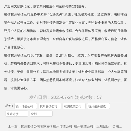
户追回欠款数亿元，成功案例覆盖不同金额与类型的债务。​
融信杭州收债公司服务中坚持 “合法优先” 原则，杜绝暴力催收，通过协商、法律辅助
等合规方式开展工作。针对不同债务情况提供定制化方案，无论是企业间的大额欠款，
还是个人间的小额借款，都能高效推进催收流程。​ 合作保障体系完善，收费透明且无隐
形消费，根据债务难度合理定价。全程向客户反馈催收进展，严格保密双方信息，让客
户合作更放心。​​
融信杭州收债公司以 “专业、诚信、合法” 为核心，致力于为本地客户高效解决债务困
扰。若您有债务追回需求，可联系获取免费评估，专业团队将为您的权益保驾护航。杭
州讨债、要债、收债公司，深耕本地债务处理多年！针对企业应收账款、个人欠款等问
题，提供快速催收方案。团队熟悉杭州本地环境，快速介入债务纠纷，让杭州收债、要
债、讨债更省心。
发布日期：2025-07-24
浏览次数：
57
标签：
杭州讨债公司
杭州要债公司
杭州收债公司
杭州债务催收
快速讨债
全部
上一篇：杭州要债公司哪家好？杭州讨债公司_杭州收债公司｜正规团队，合法合规