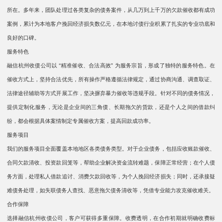
所在。多年来，团队处理过各类复杂的债务案件，从几万到上千万的欠款催收都有成功
案例，累计为本地客户挽回经济损失数亿元，在本地讨债行业积累了扎实的专业功底和
良好的口碑。​​
服务特色​​
融信杭州收债公司以 “精准催收、合法高效” 为服务宗旨，形成了独特的服务特色。在
催收方式上，坚持合法优先，所有操作严格遵循法律规定，通过协商沟通、调查取证、
法律途径辅助等方式开展工作，坚决摒弃暴力催收等违规手段。针对不同的债务情况，
提供定制化服务，无论是企业间的三角债、长期拖欠的货款，还是个人之间的借款纠
纷，都会根据具体案情制定专属催收方案，提高回款成功率。​​
服务项目​​
我们的服务项目全面覆盖本地地区各类债务类型。对于企业债务，包括应收账款催收、
合同欠款清收、投资款回笼等，帮助企业解决资金流转难题，保障正常经营；在个人债
务方面，处理私人借款追讨、消费欠款回收等，为个人挽回经济损失；同时，还承接疑
难债务处理，如失联债务人查找、恶意拖欠债务清收等，凭借专业能力攻克催收难关。​​
合作保障​​
选择融信杭州收债公司，客户可获得多重保障。收费透明，在合作初期就明确收费标