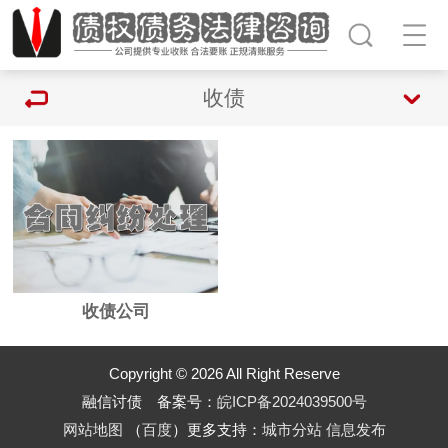
收债
收债公司
Copyright © 2026 All Right Reserve
融信讨债 备案号：
皖ICP备2024039500号
网站地图
（
百度
）更多支持：
城市分站
信息发布