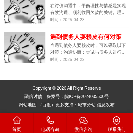
在讨债沟通中，平衡理性与情感是实现
有效沟通、顺利收回欠款的关键。理…
时间：2025-04-23
遇到债务人耍赖皮有何对策
当遇到债务人耍赖皮时，可以采取以下
对策：沟通协商：尝试与债务人进行…
时间：2025-04-22
Copyright © 2026 All Right Reserve
融信讨债 备案号：
皖ICP备2024039500号
网站地图
（
百度
）更多支持：
城市分站
信息发布
首页
电话咨询
微信咨询
联系我们