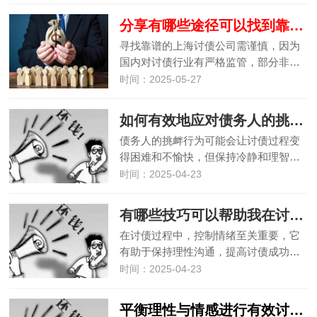
分享有哪些途径可以找到靠谱的讨债公司
寻找靠谱的上海讨债公司需谨慎，因为
国内对讨债行业有严格监管，部分非…
时间：2025-05-27
如何有效地应对债务人的挑衅行为？
债务人的挑衅行为可能会让讨债过程变
得困难和不愉快，但保持冷静和理智…
时间：2025-04-23
有哪些技巧可以帮助我在讨债时更好地控制自己的情绪？
在讨债过程中，控制情绪至关重要，它
有助于保持理性沟通，提高讨债成功…
时间：2025-04-23
平衡理性与情感进行有效讨债沟通