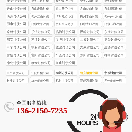
金华讨债公司
金华兰溪讨债
金华义乌讨债
金华东阳讨债
金华永康讨债
公司
公司
公司
公司
舟山讨债公司
舟山定海讨债
舟山普陀讨债
舟山岱山讨债
舟山嵊泗讨债
公司
公司
公司
公司
衢州讨债公司
衢州江山讨债
衢州龙游讨债
衢州常山讨债
衢州开化讨债
公司
公司
公司
公司
丽水讨债公司
丽水龙泉讨债
丽水缙云讨债
丽水青田讨债
丽水云和讨债
公司
公司
公司
公司
余姚讨债公司
乐清讨债公司
临海讨债公司
温岭讨债公司
永康讨债公司
瑞安讨债公司
慈溪讨债公司
义乌讨债公司
上虞讨债公司
诸暨讨债公司
海宁讨债公司
桐乡讨债公司
兰溪讨债公司
龙泉讨债公司
建德讨债公司
富德讨债公司
富阳讨债公司
平湖讨债公司
东阳讨债公司
嵊州讨债公司
奉化讨债公司
临安讨债公司
江山讨债公司
江阴要债公司
江阴讨债公司
湖州讨债公司
绍兴清债公司
宁波讨债公司
长沙讨债公司
杭州催债公司
杭州讨债公司
正规湖州讨债
湖州催债公司
公司
全国服务热线：
136-2150-7235