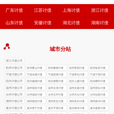
广东讨债
江苏讨债
上海讨债
浙江讨债
山东讨债
安徽讨债
湖北讨债
湖南讨债
城市分站
浙江讨债公司
杭州讨债公司
杭州萧山讨债
杭州建德讨债
杭州富阳讨债
杭州临安讨债
公司
公司
公司
公司
宁波讨债公司
宁波余姚讨债
宁波慈溪讨债
宁波奉化讨债
宁波宁海讨债
公司
公司
公司
公司
绍兴讨债公司
绍兴越城讨债
绍兴诸暨讨债
绍兴上虞讨债
绍兴嵊州讨债
公司
公司
公司
公司
温州讨债公司
温州瑞安讨债
温州乐清讨债
温州永嘉讨债
温州洞头讨债
公司
公司
公司
公司
台州讨债公司
台州温岭讨债
台州玉环讨债
台州天台讨债
台州仙居讨债
公司
公司
公司
公司
湖州讨债公司
湖州德清讨债
湖州安吉讨债
湖州吴兴讨债
湖州南浔讨债
公司
公司
公司
公司
嘉兴讨债公司
嘉兴海宁讨债
嘉兴平湖讨债
嘉兴桐乡讨债
嘉兴嘉善讨债
公司
公司
公司
公司