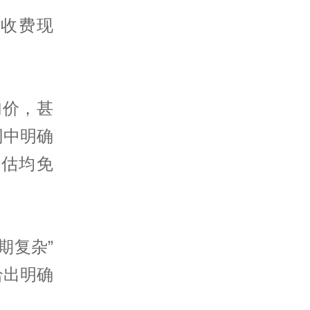
乱收费现
加价，甚
同中明确
评估均免
期复杂”
给出明确