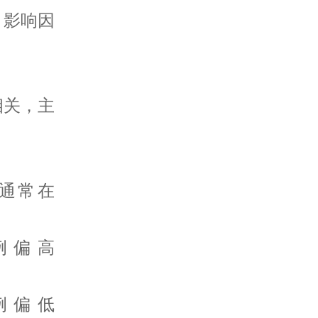
、影响因
相关，主
通常在
例偏高
例偏低