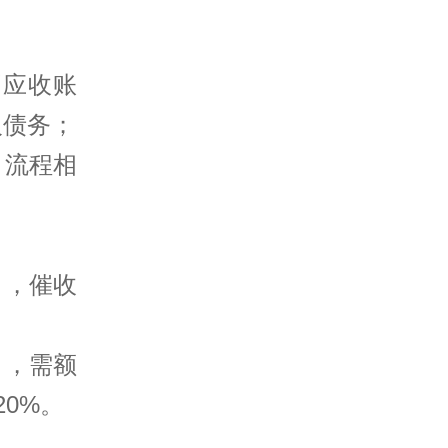
厂应收账
人债务；
，流程相
），催收
），需额
20%。