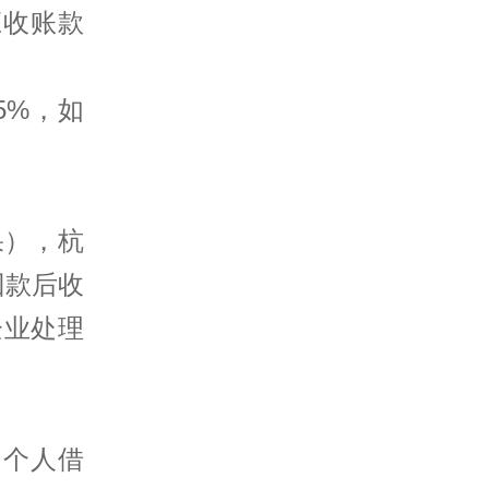
应收账款
25%，如
果），杭
回款后收
企业处理
的个人借