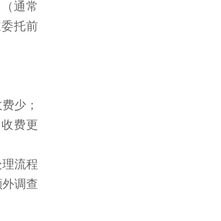
用（通常
在委托前
收费少；
，收费更
处理流程
额外调查