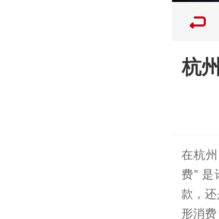
杭
在杭州
费” 
款，还
形消费