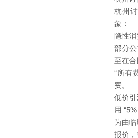
杭州讨
象：
隐性消
部分公
至在合
“所有
费。
低价引
用 “
为由临
报价，