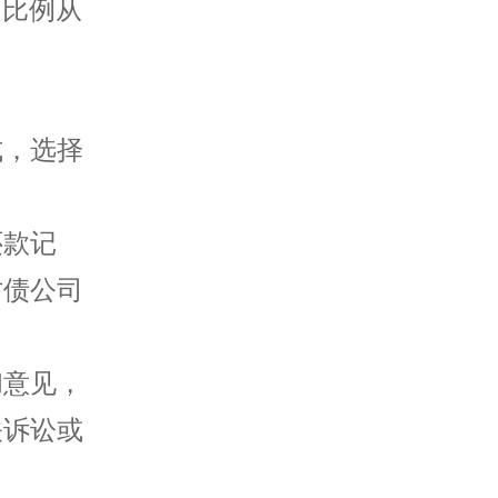
定比例从
式，选择
还款记
讨债公司
和意见，
关诉讼或