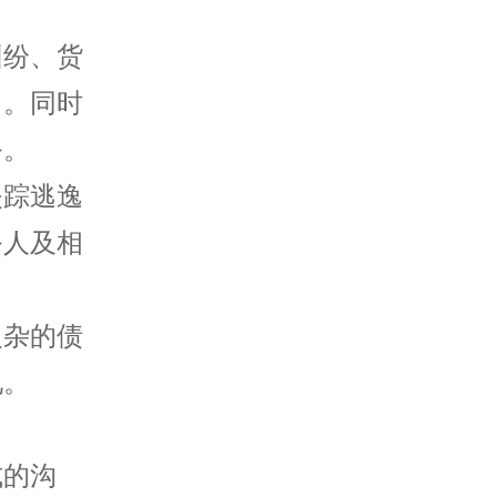
纠纷、货
力。同时
务。
失踪逃逸
务人及相
复杂的债
况。
式的沟