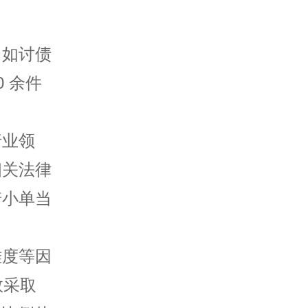
，如讨债
0 余件
行业领
相关法律
诺小单当
难度等因
数采取