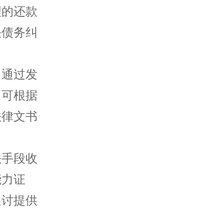
理的还款
决债务纠
，通过发
，可根据
法律文书
法手段收
能力证
追讨提供