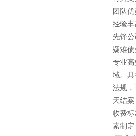
团队优
经验丰
先锋公
疑难债
专业高
域。具
法规，
天结案
收费标
素制定