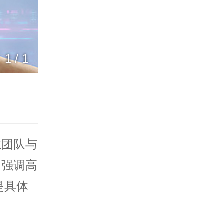
1
/
1
业团队与
，强调高
是具体