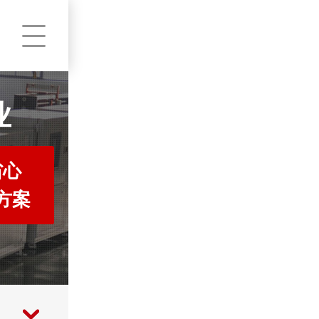
业
省心
方案