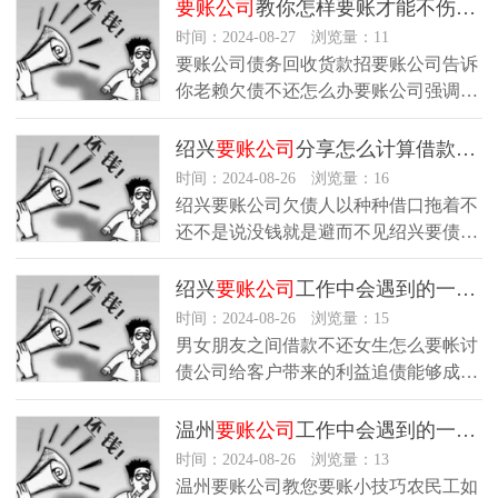
分…
要账公司
教你怎样要账才能不伤感情
时间：2024-08-27 浏览量：11
要账公司债务回收货款招要账公司告诉
你老赖欠债不还怎么办要账公司强调兵
法讨债法非常可行要账公司分析年底
时…
绍兴
要账公司
分享怎么计算借款人的利息
时间：2024-08-26 浏览量：16
绍兴要账公司欠债人以种种借口拖着不
还不是说没钱就是避而不见绍兴要债公
司借贷纠纷可以通过和解协商仲裁以
及…
绍兴
要账公司
工作中会遇到的一些问题有哪些呢
时间：2024-08-26 浏览量：15
男女朋友之间借款不还女生怎么要帐讨
债公司给客户带来的利益追债能够成功
多赢在执行力让欠债人感到亏欠你的
讨…
温州
要账公司
工作中会遇到的一些问题有哪些呢
时间：2024-08-26 浏览量：13
温州要账公司教您要账小技巧农民工如