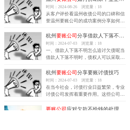
时间：2024-08-26 浏览量：18
从客户评价看温州收债公司的口碑和信
誉温州要账公司的成功案例分享如何帮
助企业在法律框架下收回欠款个大型
房…
杭州
要账公司
分享借款人下落不明应如何追讨欠债呢？
时间：2024-07-03 浏览量：18
一、借款人下落不明怎么追讨欠债呢当
借款人下落不明时，债权人可以采取以
下三种途径来追讨欠债：1.债权人在
诉…
杭州
要账公司
分享要账讨债技巧
时间：2024-07-03 浏览量：18
在当今社会，讨债行业日益繁荣，专业
讨债公司发挥着重要作用。这些公司是
债务追收领域的专家，旨在帮助债权
人…
要账公司
应对欠款不给钱的处理办法技巧
时间：2024-04-14 浏览量：56
绍兴讨债公司常常面临欠款方不愿或无