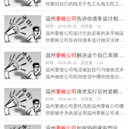
何要回自己的钱关于包工头拖欠民工工
资的事如何看对借款人主体资格的审
查…
温州
要账公司
告诉你债务追讨相关法律方式有哪些
时间：2024-08-26 浏览量：14
温州要账公司追讨欠款必备的杀手锏温
州要账公司告诉你债务追讨相关法律方
式有哪些债权债务转让主体有限制吗
公…
温州
要账公司
解决这个自己亲朋好友的钱能要回来
时间：2024-08-26 浏览量：124
温州要债公司电话催款技巧与催收话术
温州催收公司民间借贷中哪些情形出借
人可追索利息温州要债公司债权人如
何…
温州
要账公司
请求实行后对老赖采纳的措施
时间：2024-08-26 浏览量：21
温州要债公司委托流程温州要账公司哪
些能够作为依据运用温州要账公司请求
实行后对老赖采纳的措施温州催收公
司…
温州
要账公司
如何协助家中型企业处理复杂的欠款纠纷